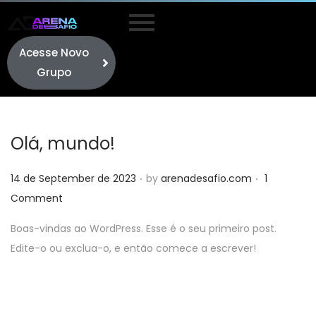
Acesse Novo
Grupo
Olá, mundo!
.
.
Posted on
14 de September de 2023
by
arenadesafio.com
1
Comment
Boas-vindas ao WordPress. Esse é o seu primeiro post.
Edite-o ou exclua-o, e então comece a escrever!